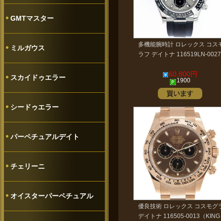
GMTマスター
多機能腕時計 ロレックス コス
ミルガウス
ラフ デイトナ 116519LN-0027
60,800円
スカイドゥエラー
1900
シードゥエラー
パーペチュアルデイト
チェリーニ
オイスターパーペチュアル
優良技術 ロレックス コスモグ
デイトナ 116505-0013（KING