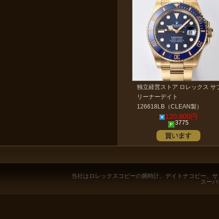
独立経営ストア ロレックス サ
リーナーデイト
126618LB（CLEAN製）
120,800円
3775
当社は
ロレックスコピー
の腕時計、
デイトナコピー
、
サ
スーパ