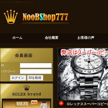
クスコピー
円熟のエレガンス：チェリーニ5116/8が示すロレックスの另一面
黄金の真珠貝：ロレッ
ホーム
会社概要
お客様の声
ID ：
パスワード：
ロレックススーパーコピー